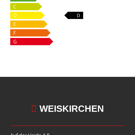
C
D
D
E
F
G

WEISKIRCHEN