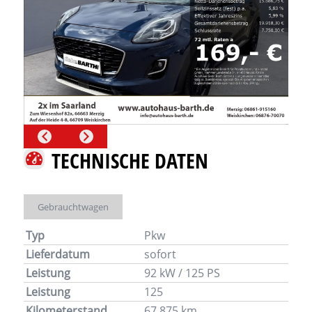
TECHNISCHE DATEN
Gebrauchtwagen
Typ
Pkw
Lieferdatum
sofort
Leistung
92 kW / 125 PS
Leistung
125
Kilometerstand
67.875 km