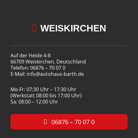
t
e
r
n
a

WEISKIRCHEN
t
i
v
e
Auf der Heide 4-8
:
66709 Weiskirchen, Deutschland
Telefon: 06876 – 70 07 0
E-Mail: info@autohaus-barth.de
Mo-Fr: 07:30 Uhr – 17:30 Uhr
(Werkstatt 08:00 bis 17:00 Uhr)
Sa: 08:00 – 12:00 Uhr
06876 – 70 07 0