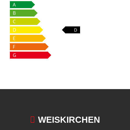
A
B
C
D
D
E
F
G

WEISKIRCHEN