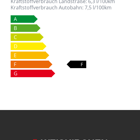
Kraftstoffverbrauch Landstraße:
6,3 l/100km
Kraftstoffverbrauch Autobahn:
7,5 l/100km
A
B
C
D
E
F
F
G