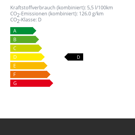
Kraftstoffverbrauch (kombiniert):
5,5 l/100km
CO
-Emissionen (kombiniert):
126.0 g/km
2
CO
-Klasse:
D
2
A
B
C
D
D
E
F
G