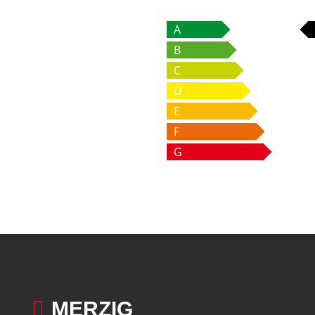
A
B
C
D
E
F
G

MERZIG