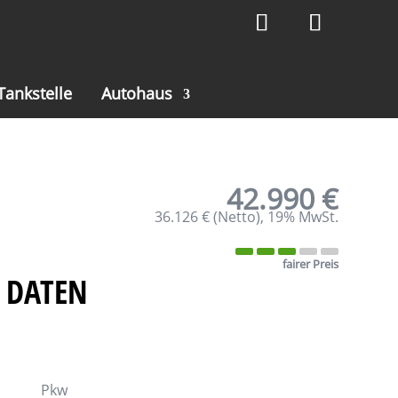
Tankstelle
Autohaus
42.990 €
36.126 €
(Netto)
19% MwSt.
fairer Preis
 DATEN
Pkw