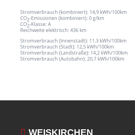
Stromverbrauch (kombiniert):
14,9 kWh/100km
CO
-Emissionen (kombiniert):
0 g/km
2
CO
-Klasse:
A
2
Reichweite elektrisch:
436 km
Stromverbrauch (Innenstadt):
11,3 kWh/100km
Stromverbrauch (Stadt):
12,5 kWh/100km
Stromverbrauch (Landstraße):
14,2 kWh/100km
Stromverbrauch (Autobahn):
20,7 kWh/100km

WEISKIRCHEN