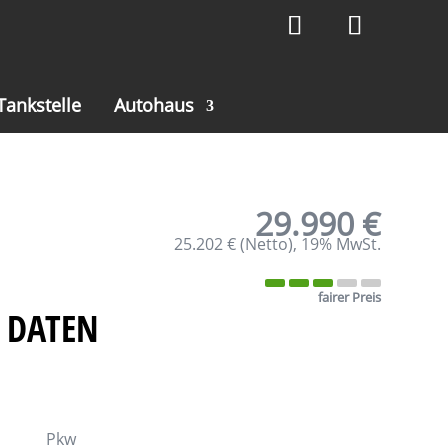
Tankstelle
Autohaus
29.990 €
25.202 €
(Netto)
19% MwSt.
fairer Preis
 DATEN
Pkw