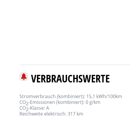
VERBRAUCHSWERTE
Stromverbrauch (kombiniert):
15,1 kWh/100km
CO
-Emissionen (kombiniert):
0 g/km
2
CO
-Klasse:
A
2
Reichweite elektrisch:
317 km