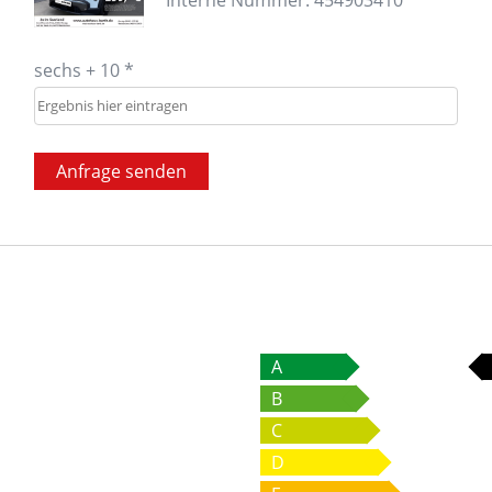
sechs + 10 *
Anfrage senden
A
B
C
D